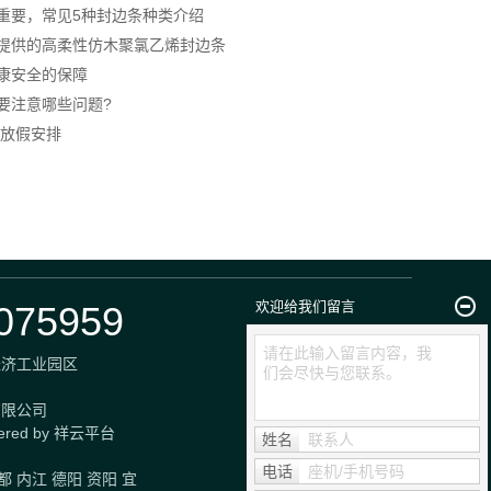
重要，常见5种封边条种类介绍
家提供的高柔性仿木聚氯乙烯封边条
康安全的保障
要注意哪些问题?
节放假安排
欢迎给我们留言
075959
请在此输入留言内容，我
经济工业园区
们会尽快与您联系。
有限公司
wered by 祥云平台
姓名
联系人
电话
座机/手机号码
都
内江
德阳
资阳
宜