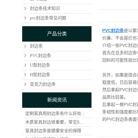
封边条技术知识
pvc封边条常见问题
PVC封边条
是以聚
产品分类
价廉、不会腐烂也
介绍一些PVC封
封边条
首先在总多封边条
PVC封边条
回料的可能性就比
U型封边条
H型封边条
另外，如果是捏合
程度低，日后容易
亚克力封边条
然后拿起PVC封
品质比较差。
新闻资讯
后拿起一根PVC
条韧性和强度都比
定制家具用封边条有什么好处...
的PVC封边条表
木质家具封边很重要，常见5...
家具封边条是健康安全的保障