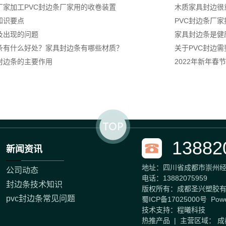
厂家加工PVC封边条厂家用的收卷装置
木质家具封边很
知识要点
PVC封边条厂
及出现的问题
家具封边条是健
条有什么好处？家具封边条有哪些材质？
关于PVC封边需
封边条的主要作用
2022年新年春
13882
新闻资讯
地址：四川省成都市崇州
公司动态
电话：13882075959
封边条技术知识
版权所有：成都圣兴塑胶
pvc封边条常见问题
蜀ICP备17025000号 Po
技术支持：
程曦科技
热推产品
| 主营区域：
成