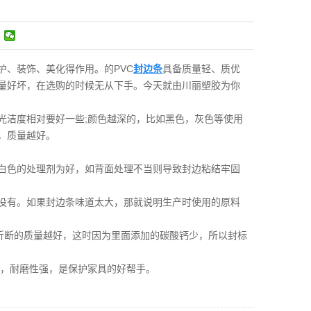
、装饰、美化得作用。的PVC
封边条
具备质量轻、质优
量好坏，在选购的时候无从下手。今天就由川丽塑胶为你
光洁度相对要好一些;颜色越深的，比如黑色，灰色等使用
，质量越好。
白色的处理剂为好，如背面处理不当则导致封边粘结牢固
乎没有。如果封边条味道太大，那就说明生产时使用的原料
易折断的质量越好，这时因为里面添加的碳酸钙少，所以封标
高，耐磨性强，是保护家具的好帮手。