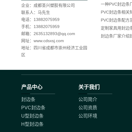
一种PVC封边条
企业：成都圣兴塑胶有限公司
PVC封边条相关
联系人：马先生
电话：13882075959
PVC封边条配方
手机：13882075959
定制家具用封边
邮箱：2635132893@qq.com
封边条厂家介绍
网址：www.cdsxsj.com
地址：四川省成都市崇州经济工业园
区
产品中心
关于我们
封边条
公司简介
PVC封边条
公司资质
U型封边条
公司环境
H型封边条