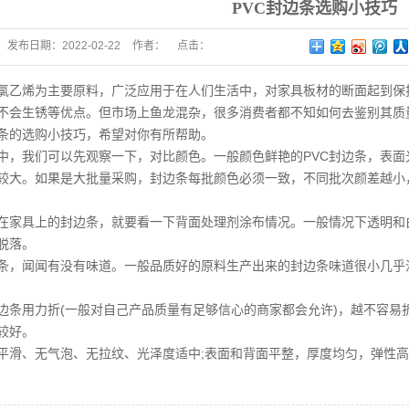
PVC封边条选购小技巧
发布日期：
2022-02-22
作者：
点击：
氯乙烯为主要原料，广泛应用于在人们生活中，对家具板材的断面起到保护
不会生锈等优点。但市场上鱼龙混杂，很多消费者都不知如何去鉴别其质
边条的选购小技巧，希望对你有所帮助。
中，我们可以先观察一下，对比颜色。一般颜色鲜艳的PVC封边条，表面
较大。如果是大批量采购，封边条每批颜色必须一致，不同批次颜差越小
在家具上的封边条，就要看一下背面处理剂涂布情况。一般情况下透明和
脱落。
边条，闻闻有没有味道。一般品质好的原料生产出来的封边条味道很小几
封边条用力折(一般对自己产品质量有足够信心的商家都会允许)，越不容
较好。
面平滑、无气泡、无拉纹、光泽度适中;表面和背面平整，厚度均匀，弹性