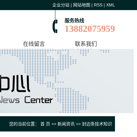
企业分站
|
网站地图
|
RSS
|
XML
服务热线
13882075959
在线留言
联系我们
您的当前位置：
首 页
>>
新闻资讯
>>
封边条技术知识