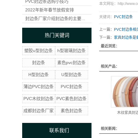
PVC封边条选购小技巧
本文网址：http://www.cds
2022年新年春节放假安排
关键词：
PVC封边条
封边条厂家介绍封边条的主要...
上一篇：
PVC封边条相
热门关键词
下一篇：
家具封边条是
最近浏览：
塑胶u型封边条
h型玻璃封边条
封边条
素色pvc封边条
相关产品：
H型封边条
U型封边条
薄边PVC封边条
PVC封边条
PVC木纹封边条
PVC素色封边条
成都封边条厂家
素色封边条
木纹家具封
相关新闻：
联系我们