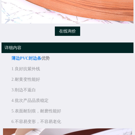
在线询价
详细内容
薄边PVC封边条
优势
1.良好抗紫外线
2.耐黄变性能好
3.削边不返白
4.批次产品品质稳定
5.表面耐刮痕，耐磨性能好
6.不容易变形，不容易老化